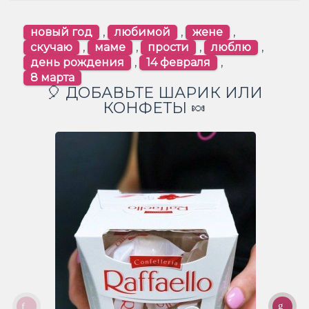
новый год
,
любимой
,
жене
,
скучаю
,
маме
,
прости
,
люблю
,
день рождения
,
14 февраля
,
8 марта
🎈 ДОБАВЬТЕ ШАРИК ИЛИ
КОНФЕТЫ 🍬