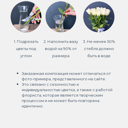
1. Подрезать
2. Наполнить вазу
3. Не менее 50%
цветы под
водой на 90% от
стебля должно
углом
размера
быть в воде
Заказанная композиция может отличаться от
фото-примера, представленного на сайте.
Это связано с сезонностью и
индивидуальностью цветка, а также с работой
флориста, которая является творческим
процессом и не может быть повторена
идентично.