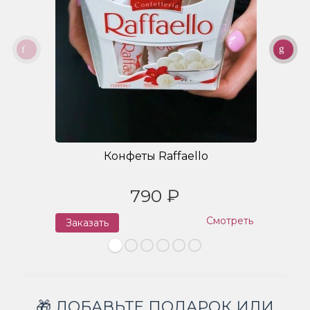
Конфеты Raffaello
790 ₽
Смотреть
Заказать
З
🎁 ДОБАВЬТЕ ПОДАРОК ИЛИ