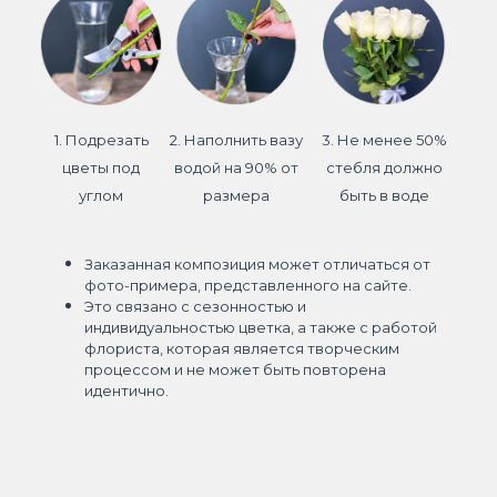
1. Подрезать
2. Наполнить вазу
3. Не менее 50%
цветы под
водой на 90% от
стебля должно
углом
размера
быть в воде
Заказанная композиция может отличаться от
фото-примера, представленного на сайте.
Это связано с сезонностью и
индивидуальностью цветка, а также с работой
флориста, которая является творческим
процессом и не может быть повторена
идентично.