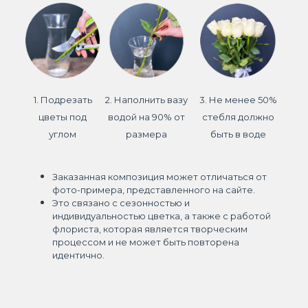
1. Подрезать
2. Наполнить вазу
3. Не менее 50%
цветы под
водой на 90% от
стебля должно
углом
размера
быть в воде
Заказанная композиция может отличаться от
фото-примера, представленного на сайте.
Это связано с сезонностью и
индивидуальностью цветка, а также с работой
флориста, которая является творческим
процессом и не может быть повторена
идентично.