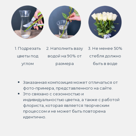
1. Подрезать
2. Наполнить вазу
3. Не менее 50%
цветы под
водой на 90% от
стебля должно
углом
размера
быть в воде
Заказанная композиция может отличаться от
фото-примера, представленного на сайте.
Это связано с сезонностью и
индивидуальностью цветка, а также с работой
флориста, которая является творческим
процессом и не может быть повторена
идентично.