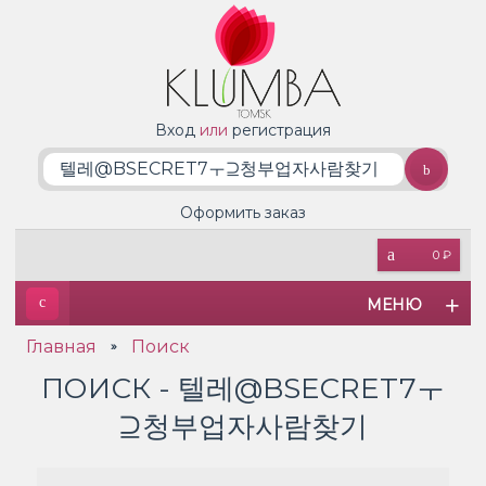
Вход
или
регистрация
Оформить заказ
0 ₽
МЕНЮ
Главная
Поиск
»
ПОИСК - 텔레@BSECRET7ㅜ
⊇청부업자사람찾기