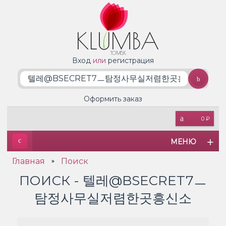
Вход
или
регистрация
Оформить заказ
0 ₽
МЕНЮ
Главная
Поиск
»
ПОИСК - 텔레@BSECRET7ㅡ
탐정사무실저렴한곳흥신소