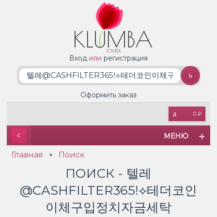
Вход
или
регистрация
Оформить заказ
0 ₽
МЕНЮ
Главная
Поиск
»
ПОИСК - 텔레
@CASHFILTER365ǃ⟡테더코인
이체구입정치자금세탁