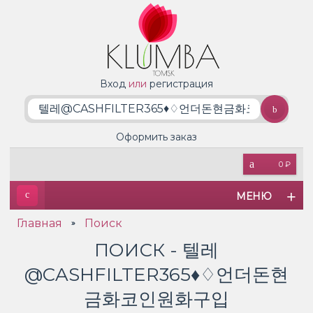
Вход
или
регистрация
Оформить заказ
0 ₽
МЕНЮ
Главная
Поиск
»
ПОИСК - 텔레
@CASHFILTER365♦♢언더돈현
금화코인원화구입