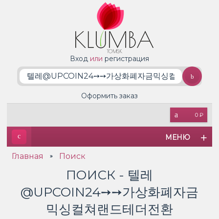
Вход
или
регистрация
Оформить заказ
0 ₽
МЕНЮ
Главная
Поиск
»
ПОИСК - 텔레
@UPCOIN24➙➙가상화폐자금
믹싱컬쳐랜드테더전환