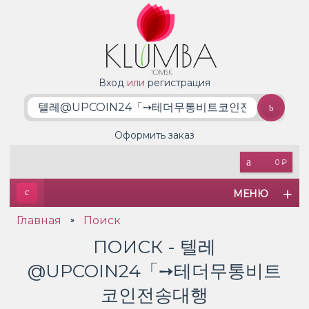
Вход
или
регистрация
Оформить заказ
0 ₽
МЕНЮ
Главная
Поиск
»
ПОИСК - 텔레
@UPCOIN24「➙테더무통비트
코인전송대행