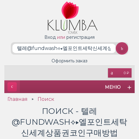
Вход
или
регистрация
Оформить заказ
0 ₽
МЕНЮ
Главная
Поиск
»
ПОИСК - 텔레
@FUNDWASH⟡▸엘포인트세탁
신세계상품권코인구매방법