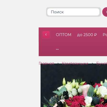
ОПТОМ
до 2500 ₽
Р
•••
Главная
Композиции
Буке
»
»