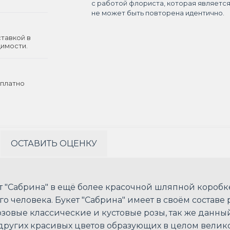
с работой флориста, которая являетс
не может быть повторена идентично.
ставкой в
димости.
платно
ОСТАВИТЬ ОЦЕНКУ
т "Сабрина" в ещё более красочной шляпной коробк
 человека. Букет "Сабрина" имеет в своём составе 
зовые классические и кустовые розы, так же данны
о других красивых цветов образующих в целом вел