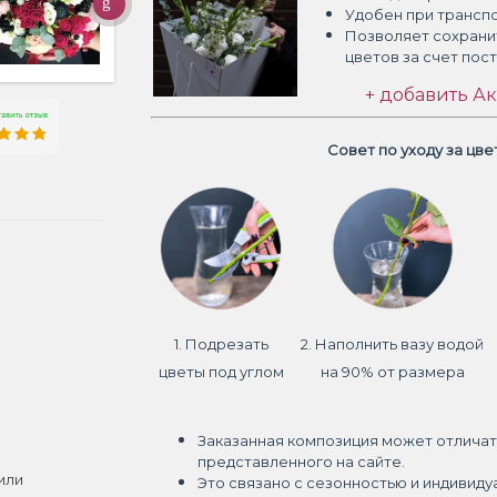
Удобен при трансп
Позволяет сохрани
цветов
за счет пос
+ добавить Ак
Совет по уходу за цв
1. Подрезать
2. Наполнить вазу водой
цветы под углом
на 90% от размера
Заказанная композиция может отличат
представленного на сайте.
или
Это связано с сезонностью и индивиду