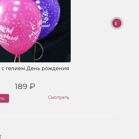
 с гелием День рождения
189 ₽
Смотреть
ть
Заказ
