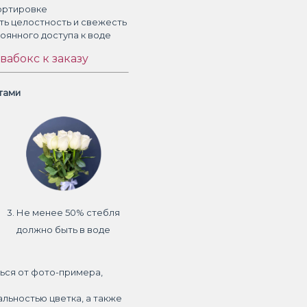
ортировке
ть целостность и свежесть
тоянного доступа к воде
вабокс к заказу
етами
3. Не менее 50% стебля
должно быть в воде
ься от фото-примера,
альностью цветка, а также