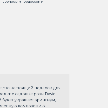
я творческим процессом и
е, это настоящий подарок для
редкие садовые розы David
й букет украшает эрингиум,
иколепную композицию.