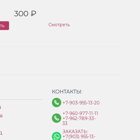
300 ₽
Смотреть
ть
Заказ
КОНТАКТЫ:
+7-903-955-13-20
я
+7-960-977-11-11
я
+7-962-789-33-
33
ЗАКАЗАТЬ:
д
+7(903) 955-13-