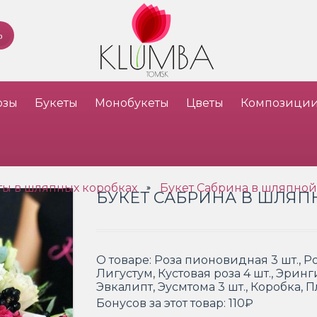
озы
Букеты
Монобукеты
Цветы
Композици
ты в шляпных коробках
Букет Сабрина в шляпной
»
БУКЕТ САБРИНА В ШЛЯП
О товаре:
Роза пионовидная 3 шт., Роз
Лигустум, Кустовая роза 4 шт., Эрин
Эвкалипт, Эусмтома 3 шт., Коробка, 
Бонусов за этот товар:
110₽