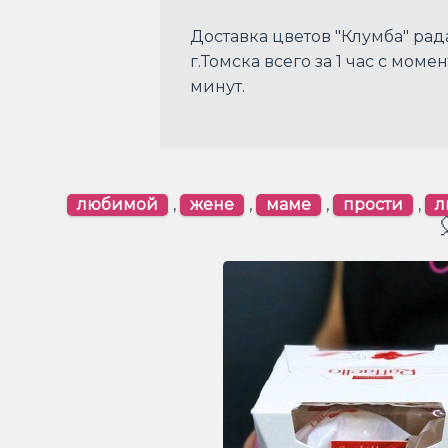
Доставка цветов "Клумба" рад
г.Томска всего за 1 час с мом
минут.
любимой
,
жене
,
маме
,
прости
,
л