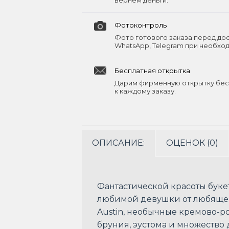
вернём деньги.
Фотоконтроль
Фото готового заказа перед до
WhatsApp, Telegram при необхо
Бесплатная открытка
Дарим фирменную открытку бес
к каждому заказу.
ОПИСАНИЕ:
ОЦЕНОК (0)
Фантастической красоты буке
любимой девушки от любящего
Austin, необычные кремово-ро
бруния, эустома и множеств