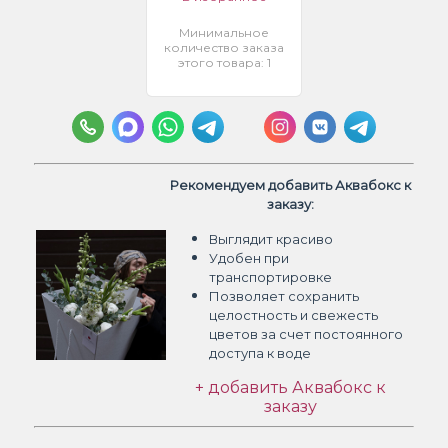
Минимальное
количество заказа
этого товара: 1
Рекомендуем добавить Аквабокс к
заказу:
Выглядит красиво
Удобен при
транспортировке
Позволяет сохранить
целостность и свежесть
цветов
за счет постоянного
доступа к воде
+ добавить Аквабокс к
заказу