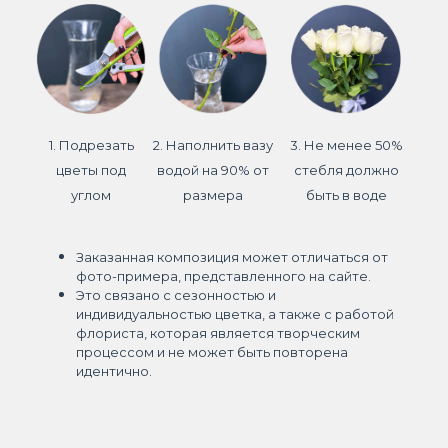
1. Подрезать
2. Наполнить вазу
3. Не менее 50%
цветы под
водой на 90% от
стебля должно
углом
размера
быть в воде
Заказанная композиция может отличаться от
фото-примера, представленного на сайте.
Это связано с сезонностью и
индивидуальностью цветка, а также с работой
флориста, которая является творческим
процессом и не может быть повторена
идентично.