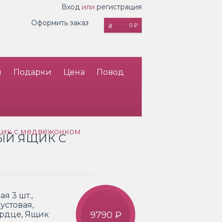
Вход
или
регистрация
Оформить заказ
0 ₽
и
Подарки
Цена
Повод
ик с медвежонком
ЫЙ ЯЩИК С
я 3 шт.,
устовая,
ердце, Ящик
9790 ₽