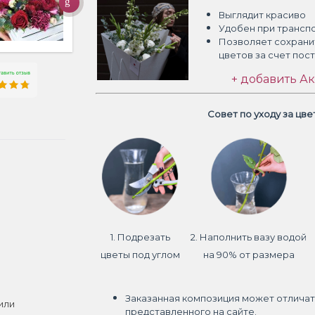
Выглядит красиво
Удобен при трансп
Позволяет сохрани
цветов
за счет пос
+ добавить Ак
Совет по уходу за цв
1. Подрезать
2. Наполнить вазу водой
цветы под углом
на 90% от размера
Заказанная композиция может отличат
или
представленного на сайте.