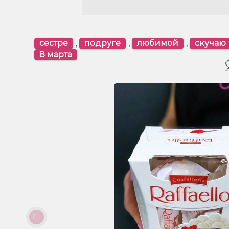
сестре
,
подруге
,
любимой
,
скучаю
8 марта