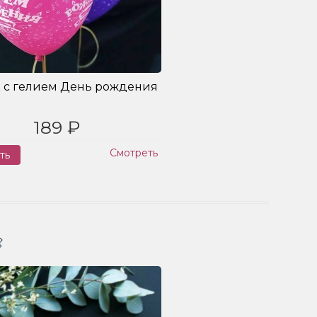
 с гелием День рождения
189 ₽
Смотреть
ть
Заказ
