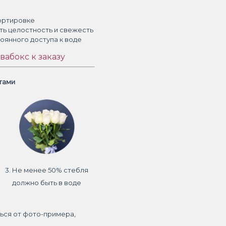
ортировке
ть целостность и свежесть
тоянного доступа к воде
вабокс к заказу
етами
3. Не менее 50% стебля
должно быть в воде
ься от фото-примера,