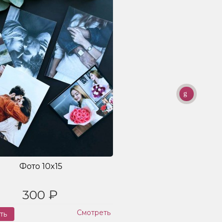
Фото 10x15
300 ₽
Смотреть
ть
Заказ