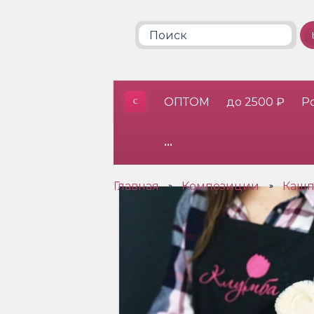
ОПТОМ
до 2500 ₽
Р
•••
Главная
Композиции
Кашп
»
»