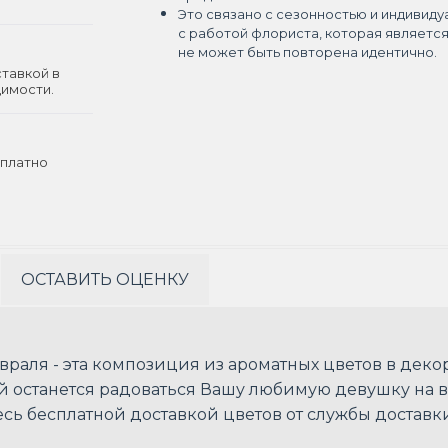
Это связано с сезонностью и индивиду
с работой флориста, которая являетс
не может быть повторена идентично.
ставкой в
димости.
платно
ОСТАВИТЬ ОЦЕНКУ
враля - эта композиция из ароматных цветов в де
 останется радоваться Вашу любимую девушку на в
ь бесплатной доставкой цветов от службы доставки