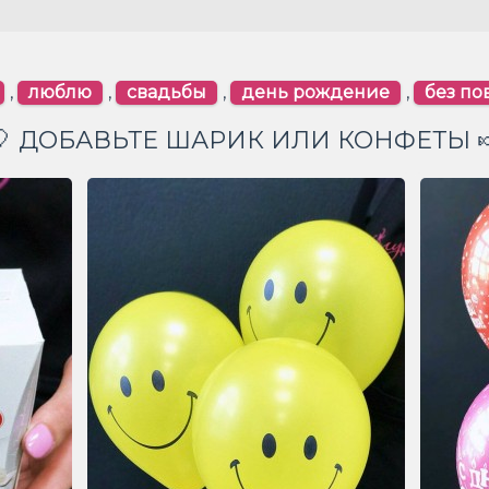
,
люблю
,
свадьбы
,
день рождение
,
без по
🎈 ДОБАВЬТЕ ШАРИК ИЛИ КОНФЕТЫ 