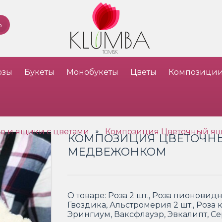
озы
Букеты
Монобукеты
Цветы
Композици
о и ящики с цветами
Композиция Цветочный ящ
»
КОМПОЗИЦИЯ ЦВЕТОЧН
МЕДВЕЖОНКОМ
О товаре:
Роза 2 шт., Роза пионовидна
Гвоздика, Альстромерия 2 шт., Роза к
Эрингиум, Ваксфлауэр, Эвкалипт, С