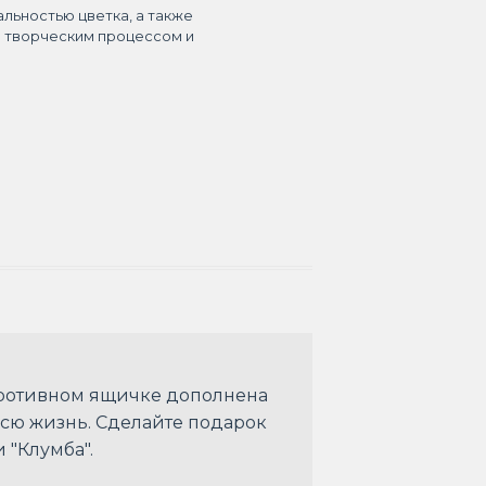
альностью цветка, а также
я творческим процессом и
коротивном ящичке дополнена
сю жизнь. Сделайте подарок
 "Клумба".