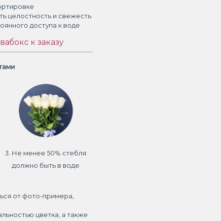
ортировке
ть целостность и свежесть
тоянного доступа к воде
вабокс к заказу
етами
3. Не менее 50% стебля
должно быть в воде
ься от фото-примера,
альностью цветка, а также