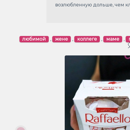
возлюбленную дольше, чем кл
любимой
,
жене
,
коллеге
,
маме
,