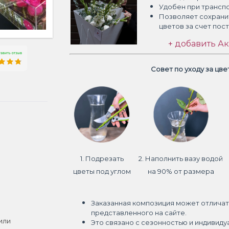
Удобен при трансп
Позволяет сохрани
цветов
за счет пос
+ добавить Ак
Совет по уходу за цв
1. Подрезать
2. Наполнить вазу водой
цветы под углом
на 90% от размера
Заказанная композиция может отличат
представленного на сайте.
или
Это связано с сезонностью и индивиду