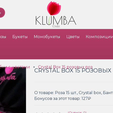
озы
Букеты
Монобукеты
Цветы
Композици
бки с цветами
Crystal Box 15 розовых роз
»
CRYSTAL BOX 15 РОЗОВЫХ
О товаре:
Роза 15 шт., Crystal box, Бант
Бонусов за этот товар:
127₽
(Оценок: 0)