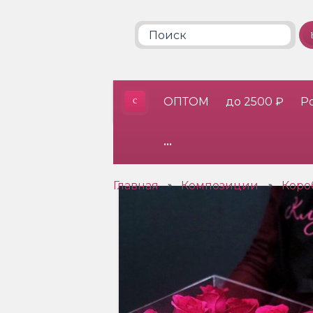
ОПТОМ
до 2500 ₽
Р
•••
Главная
Композиции
Коро
»
»