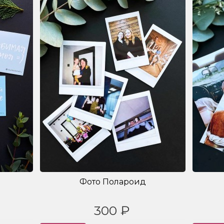
Фото Полароид
300 ₽