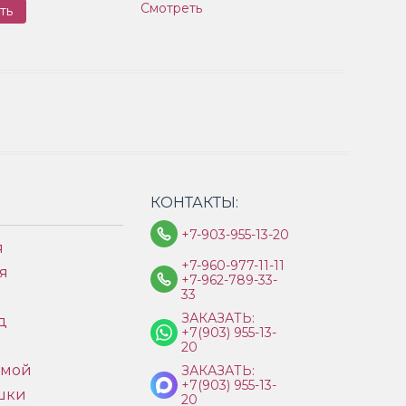
Смотреть
ть
Заказ
КОНТАКТЫ:
+7-903-955-13-20
я
+7-960-977-11-11
я
+7-962-789-33-
33
ЗАКАЗАТЬ:
д
+7(903) 955-13-
ы
20
имой
ЗАКАЗАТЬ:
+7(903) 955-13-
шки
20