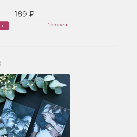
189 ₽
Смотреть
ть
Заказ
