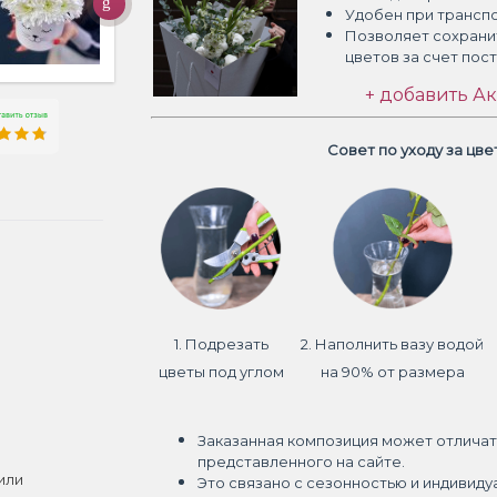
Удобен при трансп
Позволяет сохрани
цветов
за счет пос
+ добавить Ак
Совет по уходу за цв
1. Подрезать
2. Наполнить вазу водой
цветы под углом
на 90% от размера
Заказанная композиция может отличат
представленного на сайте.
или
Это связано с сезонностью и индивиду