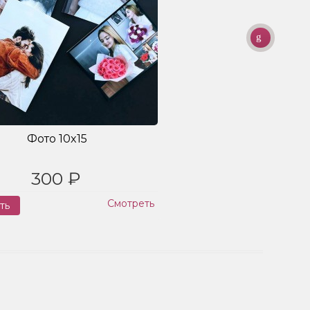
Фото 10x15
300 ₽
Смотреть
ть
Заказ