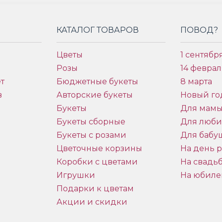
КАТАЛОГ ТОВАРОВ
ПОВОД?
Цветы
1 сентябр
Розы
14 феврал
т
Бюджетные букеты
8 марта
в
Авторские букеты
Новый го
Букеты
Для мам
Букеты сборные
Для люб
Букеты с розами
Для бабу
и
Цветочные корзины
На день 
Коробки с цветами
На свадь
Игрушки
На юбиле
Подарки к цветам
Акции и скидки