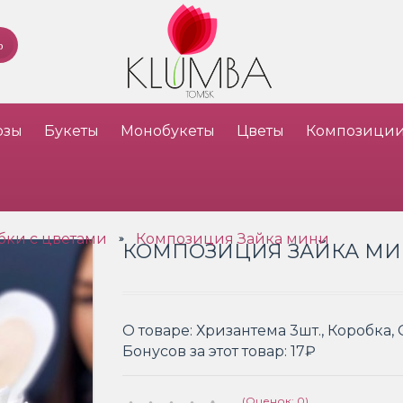
озы
Букеты
Монобукеты
Цветы
Композици
бки с цветами
Композиция Зайка мини
»
КОМПОЗИЦИЯ ЗАЙКА М
О товаре:
Хризантема 3шт., Коробка, 
Бонусов за этот товар:
17₽
(Оценок: 0)