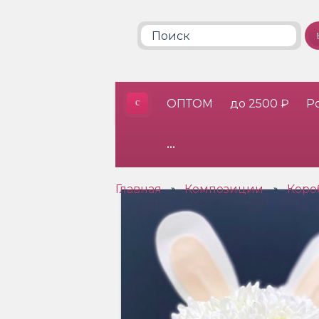
ОПТОМ
до 2500 ₽
Р
•••
Главная
Композиции
Коро
»
»