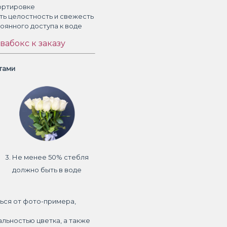
ортировке
ть целостность и свежесть
тоянного доступа к воде
вабокс к заказу
етами
3. Не менее 50% стебля
должно быть в воде
ься от фото-примера,
альностью цветка, а также