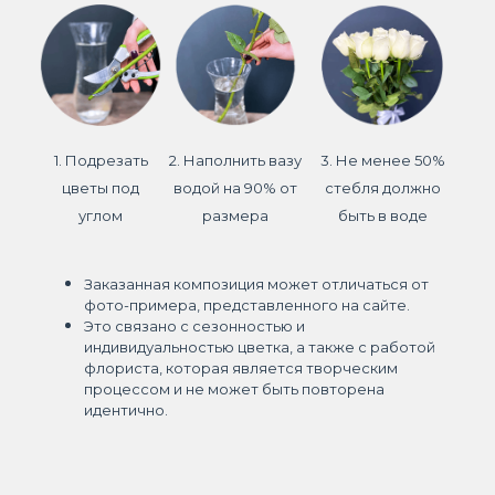
1. Подрезать
2. Наполнить вазу
3. Не менее 50%
цветы под
водой на 90% от
стебля должно
углом
размера
быть в воде
Заказанная композиция может отличаться от
фото-примера, представленного на сайте.
Это связано с сезонностью и
индивидуальностью цветка, а также с работой
флориста, которая является творческим
процессом и не может быть повторена
идентично.