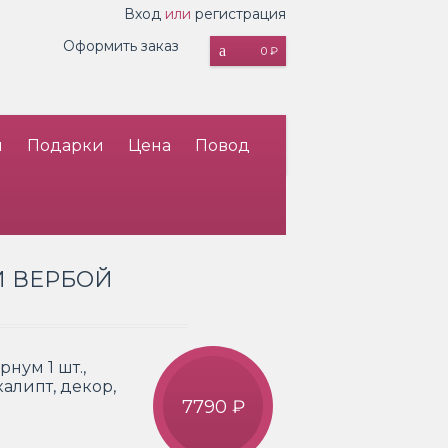
Вход
или
регистрация
Оформить заказ
0 ₽
и
Подарки
Цена
Повод
И ВЕРБОЙ
рнум 1 шт.,
калипт, декор,
7790 ₽