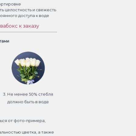
ортировке
ть целостность и свежесть
тоянного доступа к воде
вабокс к заказу
етами
3. Не менее 50% стебля
должно быть в воде
ься от фото-примера,
альностью цветка, а также