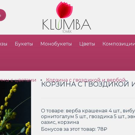
озы
Букеты
Монобукеты
Цветы
Композици
ины с цветами
Корзина с гвоздикой и вербой
»
КОРЗИНА С ГВОЗДИКОЙ 
О товаре:
верба крашеная 4 шт., вибу
орнитогалум 5 шт., гвоздика 5 шт., эв
оазис, корзина
Бонусов за этот товар:
78₽