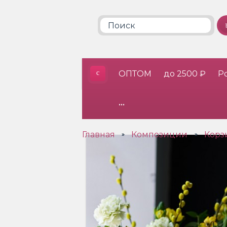
ОПТОМ
до 2500 ₽
Р
•••
Главная
Композиции
Корз
»
»