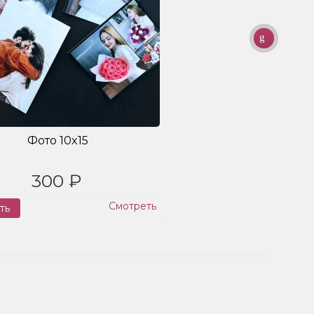
Фото 10x15
300 ₽
Смотреть
ть
Заказ