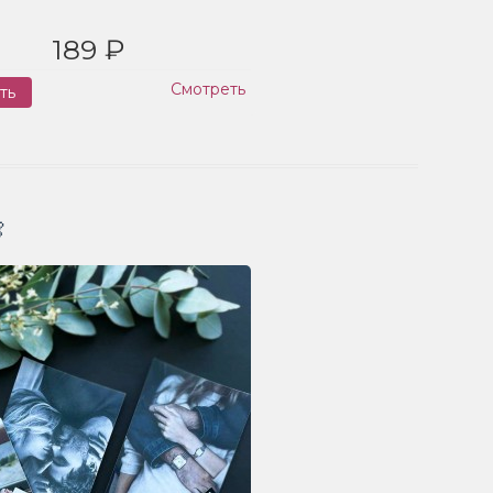
189 ₽
Смотреть
ть
Заказ
