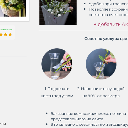
Удобен при трансп
Позволяет сохрани
цветов
за счет пос
+ добавить Ак
Совет по уходу за цв
1. Подрезать
2. Наполнить вазу водой
цветы под углом
на 90% от размера
Заказанная композиция может отличат
представленного на сайте.
или
Это связано с сезонностью и индивиду