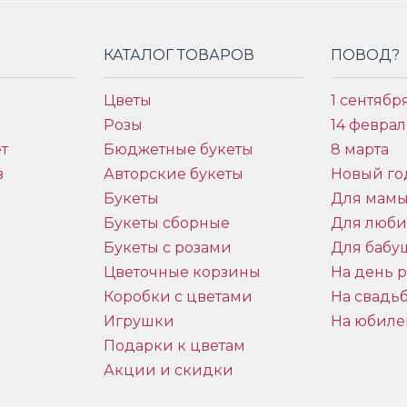
КАТАЛОГ ТОВАРОВ
ПОВОД?
Цветы
1 сентябр
Розы
14 феврал
т
Бюджетные букеты
8 марта
в
Авторские букеты
Новый го
Букеты
Для мам
Букеты сборные
Для люб
Букеты с розами
Для бабу
и
Цветочные корзины
На день 
Коробки с цветами
На свадь
Игрушки
На юбиле
Подарки к цветам
Акции и скидки