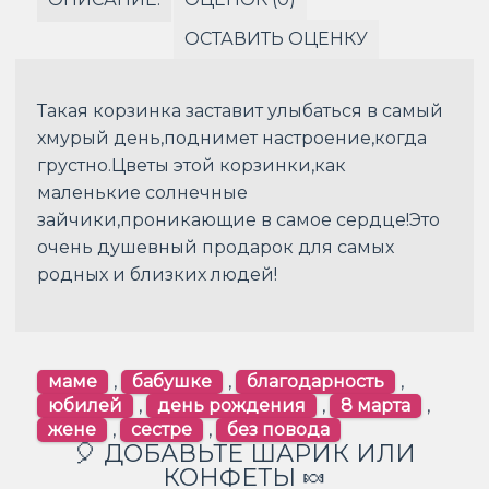
ОСТАВИТЬ ОЦЕНКУ
Такая корзинка заставит улыбаться в самый
хмурый день,поднимет настроение,когда
грустно.Цветы этой корзинки,как
маленькие солнечные
зайчики,проникающие в самое сердце!Это
очень душевный продарок для самых
родных и близких людей!
маме
,
бабушке
,
благодарность
,
юбилей
,
день рождения
,
8 марта
,
жене
,
сестре
,
без повода
🎈 ДОБАВЬТЕ ШАРИК ИЛИ
КОНФЕТЫ 🍬