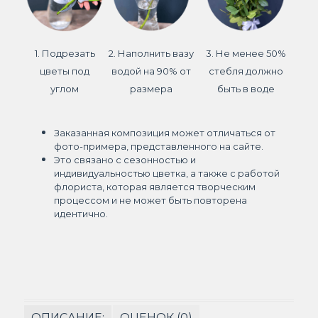
1. Подрезать
2. Наполнить вазу
3. Не менее 50%
цветы под
водой на 90% от
стебля должно
углом
размера
быть в воде
Заказанная композиция может отличаться от
фото-примера, представленного на сайте.
Это связано с сезонностью и
индивидуальностью цветка, а также с работой
флориста, которая является творческим
процессом и не может быть повторена
идентично.
ОПИСАНИЕ:
ОЦЕНОК (0)