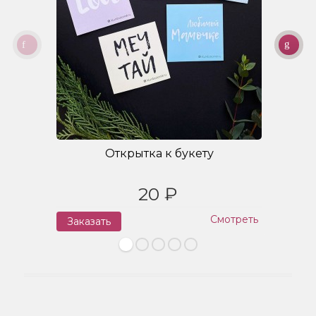
Открытка к букету
20 ₽
Смотреть
Заказать
З