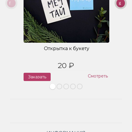
Открытка к букету
20 ₽
Смотреть
Заказать
З