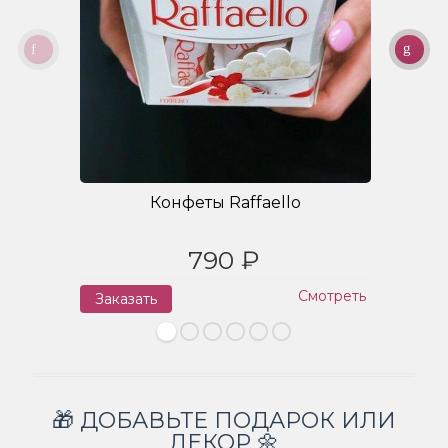
Конфеты Raffaello
790 ₽
Смотреть
Заказать
З
🎁 ДОБАВЬТЕ ПОДАРОК ИЛИ
ДЕКОР 🌼