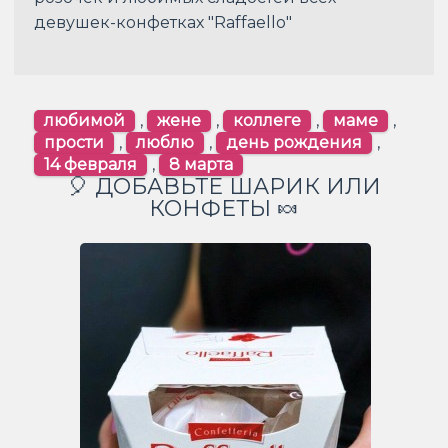
девушек-конфетках "Raffaello"
любимой
,
жене
,
коллеге
,
маме
,
прости
,
люблю
,
день рождения
,
14 февраля
,
8 марта
🎈 ДОБАВЬТЕ ШАРИК ИЛИ
КОНФЕТЫ 🍬