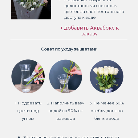
целостность и свежесть
цветов
за счет постоянного
доступа к воде
+ добавить Аквабокс к
заказу
Совет по уходу за цветами
1. Подрезать
2. Наполнить вазу
3. Не менее 50%
цветы под
водой на 90% от
стебля должно
углом
размера
быть в воде
Заказанная композиция может отличаться от