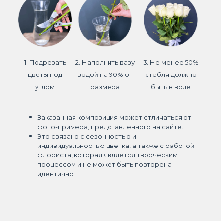
1. Подрезать
2. Наполнить вазу
3. Не менее 50%
цветы под
водой на 90% от
стебля должно
углом
размера
быть в воде
Заказанная композиция может отличаться от
фото-примера, представленного на сайте.
Это связано с сезонностью и
индивидуальностью цветка, а также с работой
флориста, которая является творческим
процессом и не может быть повторена
идентично.