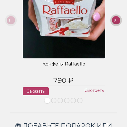
Конфеты Raffaello
790 ₽
Смотреть
Заказать
З
🎁 ДОБАВЬТЕ ПОДАРОК ИЛИ