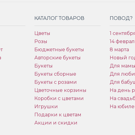
КАТАЛОГ ТОВАРОВ
ПОВОД?
Цветы
1 сентябр
Розы
14 феврал
т
Бюджетные букеты
8 марта
в
Авторские букеты
Новый го
Букеты
Для мам
Букеты сборные
Для люб
Букеты с розами
Для бабу
и
Цветочные корзины
На день 
Коробки с цветами
На свадь
Игрушки
На юбиле
Подарки к цветам
Акции и скидки