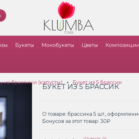
озы
Букеты
Монобукеты
Цветы
Композици
ы из брассики (капусты)
Букет из 5 брассик
»
БУКЕТ ИЗ 5 БРАССИК
О товаре:
брассика 5 шт., оформлени
Бонусов за этот товар:
30₽
(Оценок: 0)