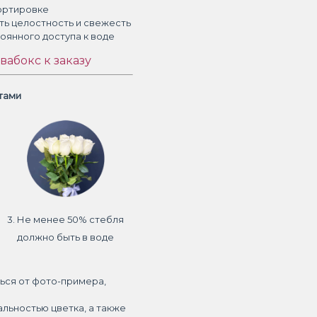
ортировке
ть целостность и свежесть
тоянного доступа к воде
вабокс к заказу
етами
3. Не менее 50% стебля
должно быть в воде
ься от фото-примера,
альностью цветка, а также