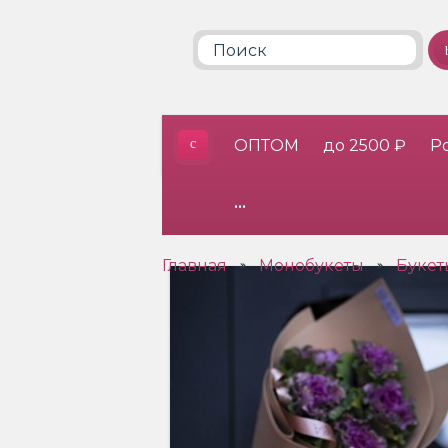
ОПТОМ
до 2500 ₽
Р
•••
Главная
Монобукеты
Букет
»
»