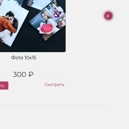
Фото 10x15
300 ₽
Смотреть
ть
Заказ