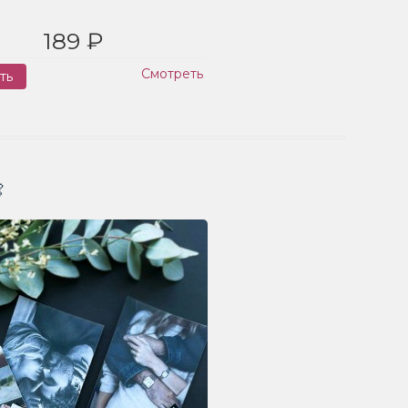
189 ₽
Смотреть
ть
Заказ
