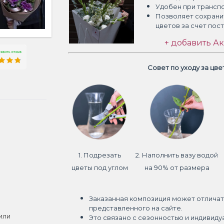
Удобен при трансп
Позволяет сохрани
цветов
за счет пос
+ добавить Ак
Совет по уходу за цв
1. Подрезать
2. Наполнить вазу водой
цветы под углом
на 90% от размера
Заказанная композиция может отличат
представленного на сайте.
или
Это связано с сезонностью и индивиду