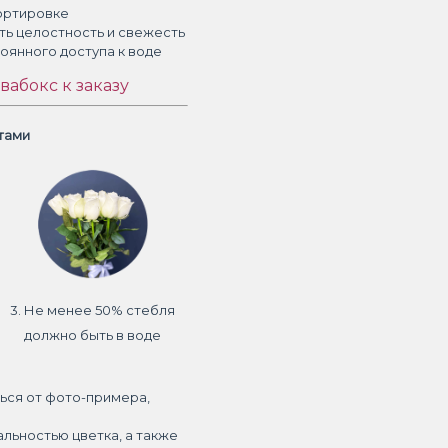
ортировке
ть целостность и свежесть
тоянного доступа к воде
вабокс к заказу
етами
3. Не менее 50% стебля
должно быть в воде
ься от фото-примера,
альностью цветка, а также