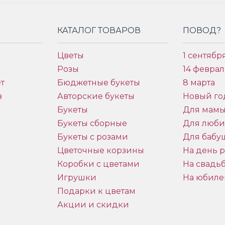
КАТАЛОГ ТОВАРОВ
ПОВОД?
Цветы
1 сентябр
Розы
14 феврал
т
Бюджетные букеты
8 марта
в
Авторские букеты
Новый го
Букеты
Для мам
Букеты сборные
Для люб
Букеты с розами
Для бабу
и
Цветочные корзины
На день 
Коробки с цветами
На свадь
Игрушки
На юбиле
Подарки к цветам
Акции и скидки