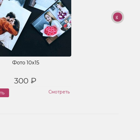
Фото 10x15
300 ₽
Смотреть
ть
Заказ