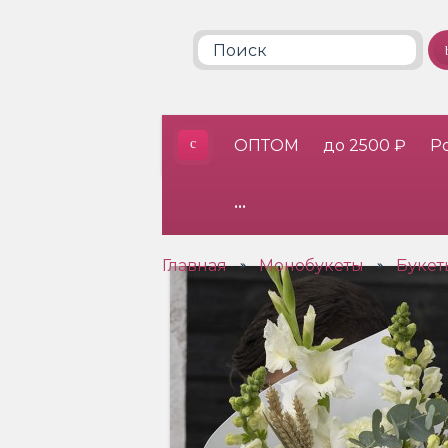
ОПТОМ
до 2500 ₽
Р
•••
Главная
Монобукеты
Букет
»
»