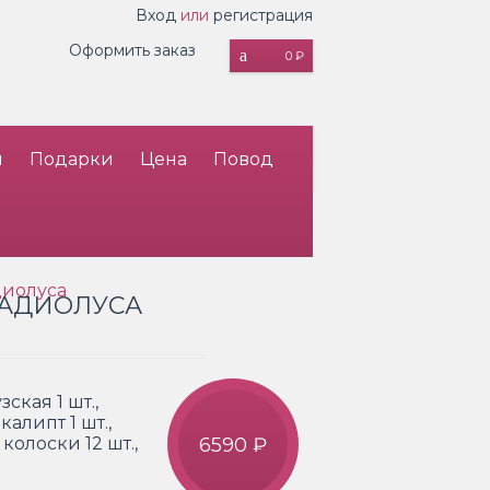
Вход
или
регистрация
Оформить заказ
0 ₽
и
Подарки
Цена
Повод
диолуса
ЛАДИОЛУСА
ская 1 шт.,
калипт 1 шт.,
колоски 12 шт.,
6590 ₽