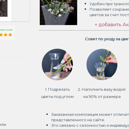
Удобен при трансп
Позволяет сохрани
цветов
за счет пос
+ добавить Ак
Совет по уходу за цв
1. Подрезать
2. Наполнить вазу водой
цветы под углом
на 90% от размера
Заказанная композиция может отличат
представленного на сайте.
или
Это связано с сезонностью и индивиду