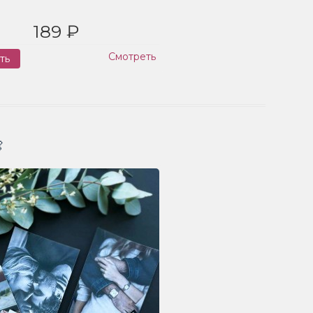
189 ₽
Смотреть
ть
Заказ
