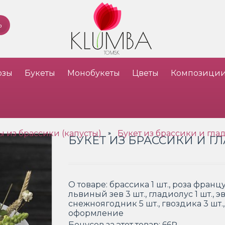
озы
Букеты
Монобукеты
Цветы
Композици
ы из брассики (капусты)
Букет из брассики и гла
»
БУКЕТ ИЗ БРАССИКИ И Г
О товаре:
брассика 1 шт., роза француз
львиный зев 3 шт., гладиолус 1 шт., эв
снежноягодник 5 шт., гвоздика 3 шт., 
оформление
Бонусов за этот товар:
66₽