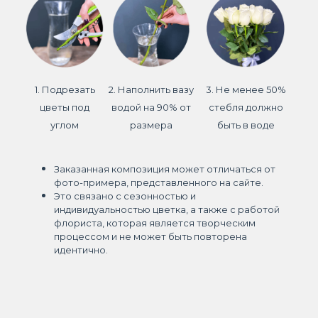
1. Подрезать
2. Наполнить вазу
3. Не менее 50%
цветы под
водой на 90% от
стебля должно
углом
размера
быть в воде
Заказанная композиция может отличаться от
фото-примера, представленного на сайте.
Это связано с сезонностью и
индивидуальностью цветка, а также с работой
флориста, которая является творческим
процессом и не может быть повторена
идентично.