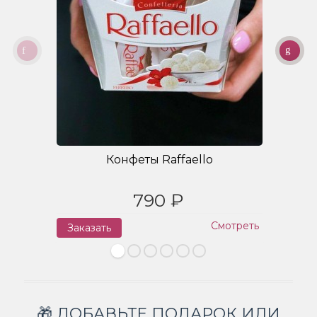
Конфеты Raffaello
790 ₽
Смотреть
Заказать
З
🎁 ДОБАВЬТЕ ПОДАРОК ИЛИ