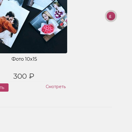
Фото 10x15
300 ₽
Смотреть
ть
Заказ