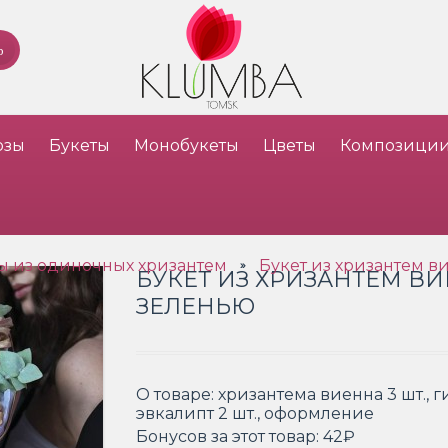
озы
Букеты
Монобукеты
Цветы
Композици
ы из одиночных хризантем
Букет из хризантем в
»
БУКЕТ ИЗ ХРИЗАНТЕМ ВИ
ЗЕЛЕНЬЮ
О товаре:
хризантема виенна 3 шт., г
эвкалипт 2 шт., оформление
Бонусов за этот товар:
42₽