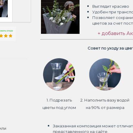
Выглядит красиво
Удобен при трансп
Позволяет сохрани
цветов
за счет пос
+ добавить Ак
Совет по уходу за цв
1. Подрезать
2. Наполнить вазу водой
цветы под углом
на 90% от размера
Заказанная композиция может отличат
или
представленного на сайте.