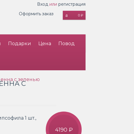
Вход
или
регистрация
Оформить заказ
0 ₽
и
Подарки
Цена
Повод
иенна с зеленью
ЕННА С
ипсофила 1 шт.,
4190 ₽