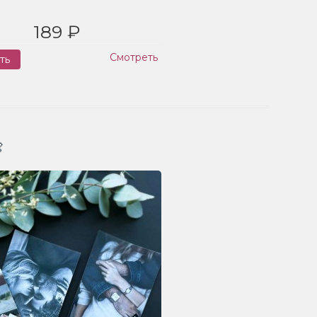
189 ₽
Смотреть
ть
Заказ
