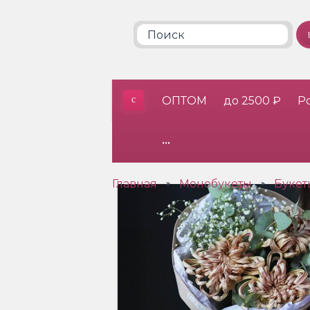
ОПТОМ
до 2500 ₽
Р
•••
Главная
Монобукеты
Букет
»
»