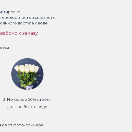
ортировке
ть целостность и свежесть
тоянного доступа к воде
вабокс к заказу
етами
3. Не менее 50% стебля
должно быть в воде
ься от фото-примера,