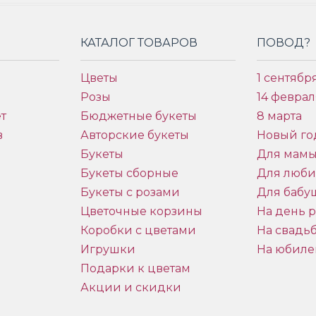
КАТАЛОГ ТОВАРОВ
ПОВОД?
Цветы
1 сентябр
Розы
14 феврал
т
Бюджетные букеты
8 марта
в
Авторские букеты
Новый го
Букеты
Для мам
Букеты сборные
Для люб
Букеты с розами
Для бабу
и
Цветочные корзины
На день 
Коробки с цветами
На свадь
Игрушки
На юбиле
Подарки к цветам
Акции и скидки