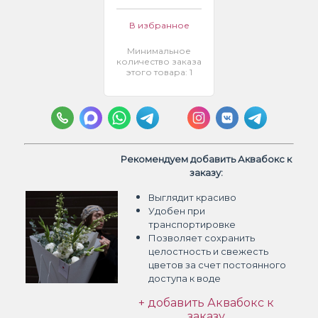
В избранное
Минимальное
количество заказа
этого товара: 1
Рекомендуем добавить Аквабокс к
заказу:
Выглядит красиво
Удобен при
транспортировке
Позволяет сохранить
целостность и свежесть
цветов
за счет постоянного
доступа к воде
+ добавить Аквабокс к
заказу