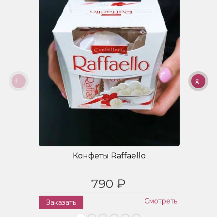
Конфеты Raffaello
790 ₽
Смотреть
Заказать
З