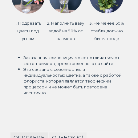
1. Подрезать
2. Наполнить вазу
3. Не менее 50%
цветы под
водой на 90% от
стебля должно
углом
размера
быть в воде
Заказанная композиция может отличаться от
фото-примера, представленного на сайте.
Это связано с сезонностью и
индивидуальностью цветка, а также с работой
флориста, которая является творческим
процессом и не может быть повторена
идентично.
ОПИСАНИЕ:
ОЦЕНОК (0)