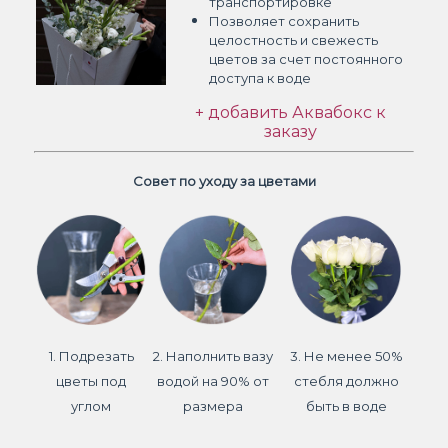
транспортировке
Позволяет сохранить
целостность и свежесть
цветов
за счет постоянного
доступа к воде
+ добавить Аквабокс к
заказу
Совет по уходу за цветами
1. Подрезать
2. Наполнить вазу
3. Не менее 50%
цветы под
водой на 90% от
стебля должно
углом
размера
быть в воде