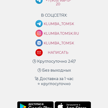
+7(903) 955-13-
20
В СОЦСЕТЯХ:
KLUMBA_TOMSK
KLUMBA.TOMSK.RU
KLUMBA_TOMSK
НАПИСАТЬ
🕒 Круглосуточно 24\7
🕒 Без выходных
🚀 Доставка за 1 час
⭐ круглосуточно