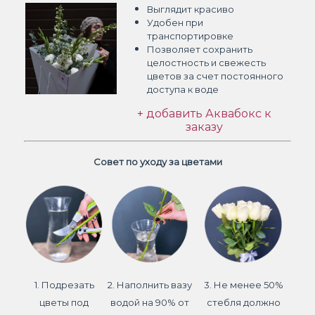
Выглядит красиво
Удобен при
транспортировке
Позволяет сохранить
целостность и свежесть
цветов
за счет постоянного
доступа к воде
+ добавить Аквабокс к
заказу
Совет по уходу за цветами
1. Подрезать
2. Наполнить вазу
3. Не менее 50%
цветы под
водой на 90% от
стебля должно