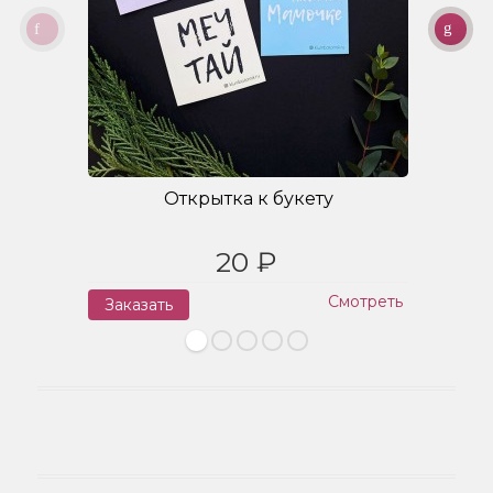
Открытка к букету
20 ₽
Смотреть
Заказать
З