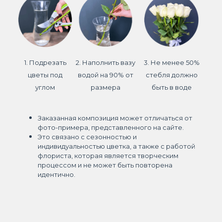
1. Подрезать
2. Наполнить вазу
3. Не менее 50%
цветы под
водой на 90% от
стебля должно
углом
размера
быть в воде
Заказанная композиция может отличаться от
фото-примера, представленного на сайте.
Это связано с сезонностью и
индивидуальностью цветка, а также с работой
флориста, которая является творческим
процессом и не может быть повторена
идентично.