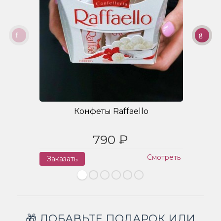
Конфеты Raffaello
790 ₽
Смотреть
Заказать
З
🎁 ДОБАВЬТЕ ПОДАРОК ИЛИ