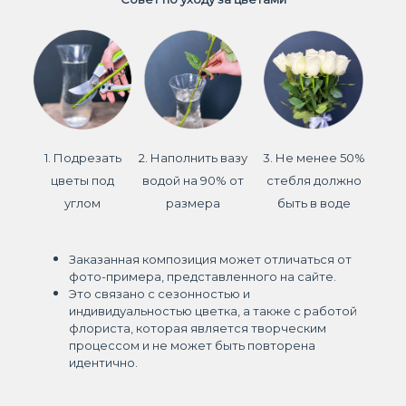
1. Подрезать
2. Наполнить вазу
3. Не менее 50%
цветы под
водой на 90% от
стебля должно
углом
размера
быть в воде
Заказанная композиция может отличаться от
фото-примера, представленного на сайте.
Это связано с сезонностью и
индивидуальностью цветка, а также с работой
флориста, которая является творческим
процессом и не может быть повторена
идентично.