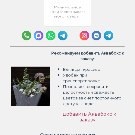
Минимальное
количество заказа
этого товара: 1
Рекомендуем добавить Аквабокс к
заказу:
Выглядит красиво
Удобен при
транспортировке
Позволяет сохранить
целостность и свежесть
цветов
за счет постоянного
доступа к воде
+ добавить Аквабокс к
заказу
Совет по уходу за цветами