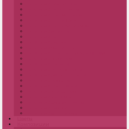
Букеты из гиацинтов
Букеты из гипсофилы
Букеты из гладиолусов
Букеты из гортензии
Букеты из дельфиниумов
Букеты из ирисов
Букеты из калл
Букеты из лилии
Букеты из маттиолы
Букеты из одиночных хризантем
Букеты из орхидей
Букеты из пионов
Букеты из подсолнухов
Букеты из ранункулюсов
Букеты из ромашек
Букеты из тюльпанов
Букеты из хризантем
Букеты из эустомы
Букеты из амариллисов
Букеты из георгин
Букеты из антуриума
Цветы
Композиции