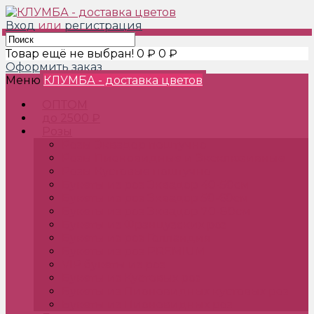
Вход
или
регистрация
Товар ещё не выбран!
0 ₽
0 ₽
Оформить заказ
Меню
КЛУМБА - доставка цветов
ОПТОМ
до 2500 ₽
Розы
Розы Эквадор поштучно
Розы Пионовидные и Эксклюзивные
Розы Кустовые поштучно
Букеты из роз Эквадор 40-50см
Букеты из роз Эквадор 50-60см
Букеты из роз Эквадор 70-80см
Букеты из Французских роз
Букеты из роз Голландия
Букеты из роз PREMIUM
VIP букеты из роз
Букеты из Кустовых роз
Букеты из Пионовидных кустовых роз
Букеты из Пионовидных роз