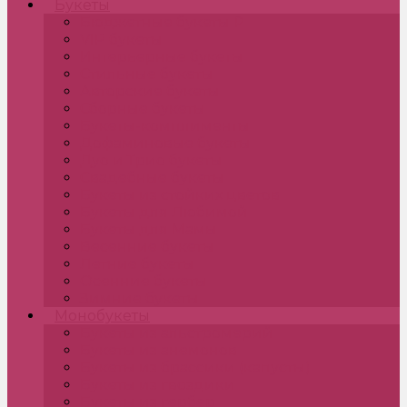
Букеты
Бюджетные букеты ₽
VIP букеты
Интерьерные букеты
Стильные букеты
Авторские букеты
Сборные букеты
Букеты-комплименты
Дофаминовые букеты
Дуо и Трио букеты
Свадебные букеты
Букеты из стойких цветов
Букеты для Любимой
Букеты для Мамы
Весенние букеты
Летние букеты
Осенние букеты
Зимние букеты
Монобукеты
Букеты из альстромерий
Букеты из анемонов
Букеты из брассики (капусты)
Букеты из гвоздики
Букеты из гербер