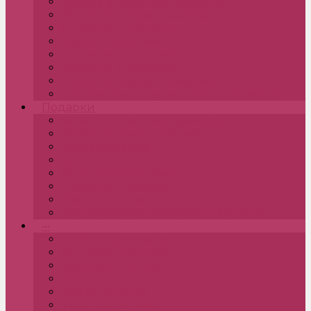
Букеты в шляпных коробках
Розы в шляпных коробках
Сумочки с цветами
Банки с цветами
Корзины с цветами
Коробки с цветами
Кашпо и ящики с цветами
Сердца, каркасы, игрушки из цветов
Подарки
Вазы из стекла и керамики
Интерьерные растения
Мастер-классы
Игрушки
Воздушные шарики
Конфеты и фрукты
Декор и открытки
Кондитерские изделия и выпечка
•••
Конфиденциальность
Оптовые продажи
Доставка заказов
Оплата заказов
Права клиента
Уход за цветами