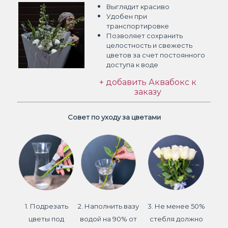
Выглядит красиво
Удобен при
транспортировке
Позволяет сохранить
целостность и свежесть
цветов
за счет постоянного
доступа к воде
+ добавить Аквабокс к
заказу
Совет по уходу за цветами
1. Подрезать
2. Наполнить вазу
3. Не менее 50%
цветы под
водой на 90% от
стебля должно