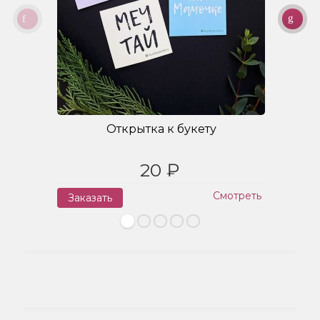
Открытка к букету
20 ₽
Смотреть
Заказать
З