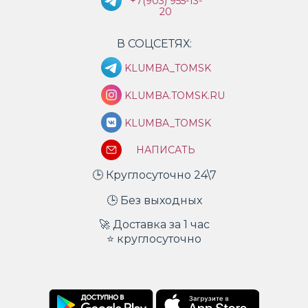
+7(903) 955-13-
20
В СОЦСЕТЯХ:
KLUMBA_TOMSK
KLUMBA.TOMSK.RU
KLUMBA_TOMSK
НАПИСАТЬ
🕒 Круглосуточно 24\7
🕒 Без выходных
🚀 Доставка за 1 час
⭐ круглосуточно