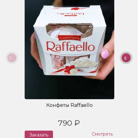
Конфеты Raffaello
790 ₽
Смотреть
Заказать
З