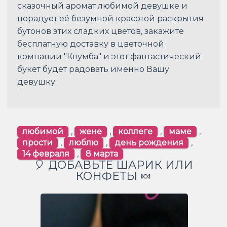
сказочный аромат любимой девушке и
порадует её безумной красотой раскрытия
бутонов этих сладких цветов, закажите
бесплатную доставку в цветочной
компании "Клумба" и этот фантастический
букет будет радовать именно Вашу
девушку.
любимой
,
жене
,
коллеге
,
маме
,
прости
,
люблю
,
день рождения
,
14 февраля
,
8 марта
🎈 ДОБАВЬТЕ ШАРИК ИЛИ
КОНФЕТЫ 🍬