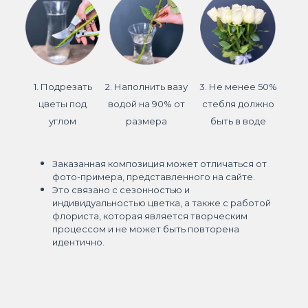
1. Подрезать
2. Наполнить вазу
3. Не менее 50%
цветы под
водой на 90% от
стебля должно
углом
размера
быть в воде
Заказанная композиция может отличаться от
фото-примера, представленного на сайте.
Это связано с сезонностью и
индивидуальностью цветка, а также с работой
флориста, которая является творческим
процессом и не может быть повторена
идентично.