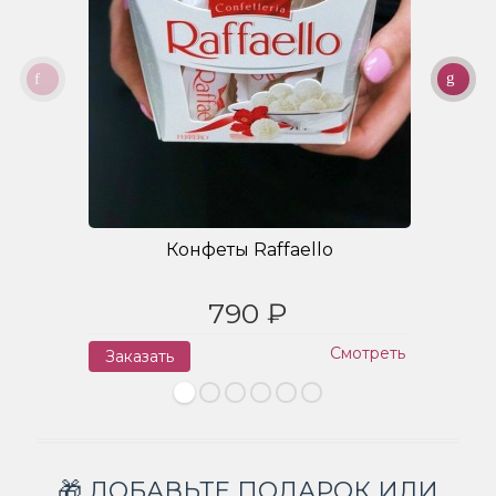
Конфеты Raffaello
790 ₽
Смотреть
Заказать
З
🎁 ДОБАВЬТЕ ПОДАРОК ИЛИ