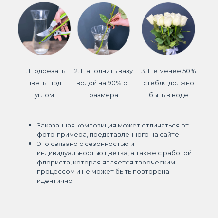
1. Подрезать
2. Наполнить вазу
3. Не менее 50%
цветы под
водой на 90% от
стебля должно
углом
размера
быть в воде
Заказанная композиция может отличаться от
фото-примера, представленного на сайте.
Это связано с сезонностью и
индивидуальностью цветка, а также с работой
флориста, которая является творческим
процессом и не может быть повторена
идентично.