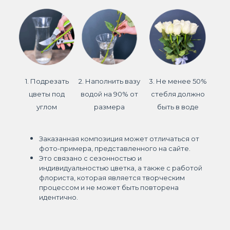
1. Подрезать
2. Наполнить вазу
3. Не менее 50%
цветы под
водой на 90% от
стебля должно
углом
размера
быть в воде
Заказанная композиция может отличаться от
фото-примера, представленного на сайте.
Это связано с сезонностью и
индивидуальностью цветка, а также с работой
флориста, которая является творческим
процессом и не может быть повторена
идентично.