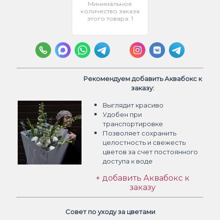
Минимальное
количество заказа
этого товара: 1
Рекомендуем добавить Аквабокс к
заказу:
Выглядит красиво
Удобен при
транспортировке
Позволяет сохранить
целостность и свежесть
цветов
за счет постоянного
доступа к воде
+ добавить Аквабокс к
заказу
Совет по уходу за цветами