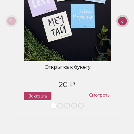
Открытка к букету
20 ₽
Смотреть
Заказать
З