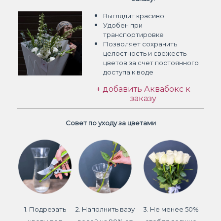
Выглядит красиво
Удобен при
транспортировке
Позволяет сохранить
целостность и свежесть
цветов
за счет постоянного
доступа к воде
+ добавить Аквабокс к
заказу
Совет по уходу за цветами
1. Подрезать
2. Наполнить вазу
3. Не менее 50%