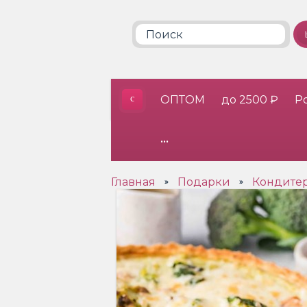
ОПТОМ
до 2500 ₽
Р
•••
Главная
Подарки
Кондитер
»
»