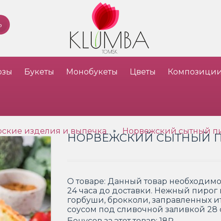
озы
Букеты
Монобукеты
Цветы
Композици
ские изделия и выпечка
Норвежский сытный п
»
НОРВЕЖСКИЙ СЫТНЫЙ 
О товаре:
Данный товар необходимо 
24 часа до доставки. Нежный пирог
горбуши, брокколи, заправленных 
соусом под сливочной заливкой 28 с
Бонусов за этот товар:
18₽