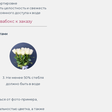
ортировке
ть целостность и свежесть
тоянного доступа к воде
вабокс к заказу
етами
3. Не менее 50% стебля
должно быть в воде
ься от фото-примера,
альностью цветка, а также