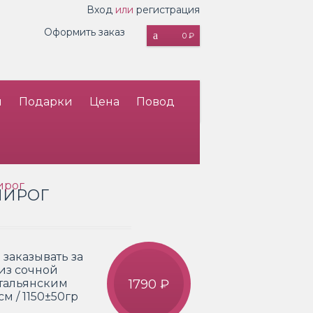
Вход
или
регистрация
Оформить заказ
0 ₽
и
Подарки
Цена
Повод
ирог
ПИРОГ
заказывать за
 из сочной
итальянским
1790 ₽
м / 1150±50гр