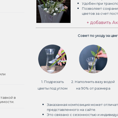
Удобен при трансп
Позволяет сохрани
цветов
за счет пос
+ добавить Ак
Совет по уходу за цв
или
1. Подрезать
2. Наполнить вазу водой
цветы под углом
на 90% от размера
ставкой в
димости.
Заказанная композиция может отличат
представленного на сайте.
Это связано с сезонностью и индивиду