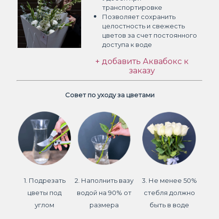
транспортировке
Позволяет сохранить
целостность и свежесть
цветов
за счет постоянного
доступа к воде
+ добавить Аквабокс к
заказу
Совет по уходу за цветами
1. Подрезать
2. Наполнить вазу
3. Не менее 50%
цветы под
водой на 90% от
стебля должно
углом
размера
быть в воде