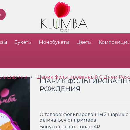
озы
Букеты
Монобукеты
Цветы
Композици
ые шарики
Шарик фольгированный С Днем Рож
»
ШАРИК ФОЛЬГИРОВАНН
РОЖДЕНИЯ
О товаре:
фольгированный шарик с 
отличаться от примера
Бонусов за этот товар:
4₽