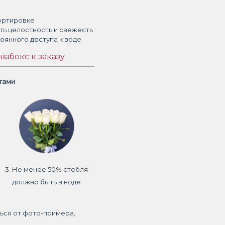
ортировке
ть целостность и свежесть
тоянного доступа к воде
вабокс к заказу
етами
3. Не менее 50% стебля
должно быть в воде
ься от фото-примера,