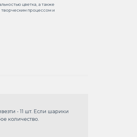
альностью цветка, а также
я творческим процессом и
езти - 11 шт. Если шарики
бое количество.