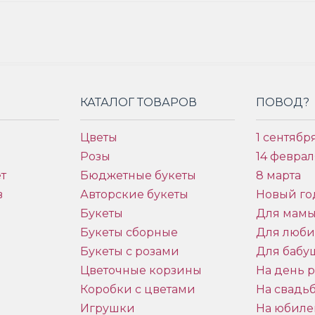
КАТАЛОГ ТОВАРОВ
ПОВОД?
Цветы
1 сентябр
Розы
14 феврал
т
Бюджетные букеты
8 марта
в
Авторские букеты
Новый го
Букеты
Для мам
Букеты сборные
Для люб
Букеты с розами
Для бабу
и
Цветочные корзины
На день 
Коробки с цветами
На свадь
Игрушки
На юбиле