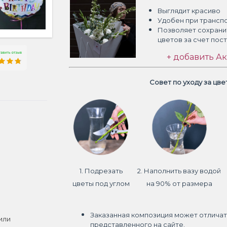
Выглядит красиво
Удобен при трансп
Позволяет сохрани
цветов
за счет пос
+ добавить Ак
Совет по уходу за цв
1. Подрезать
2. Наполнить вазу водой
цветы под углом
на 90% от размера
Заказанная композиция может отличат
или
представленного на сайте.