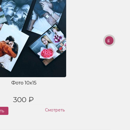
Фото 10x15
300 ₽
Смотреть
ть
Заказ