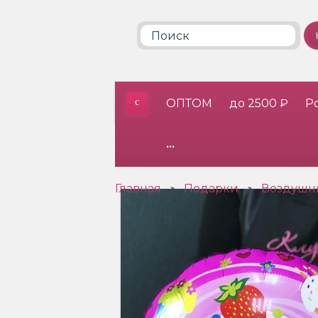
ОПТОМ
до 2500 ₽
Р
•••
Главная
Подарки
Воздушн
»
»