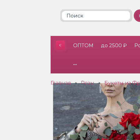
ОПТОМ
до 2500 ₽
Р
•••
Главная
Розы
Букеты из Фр
»
»