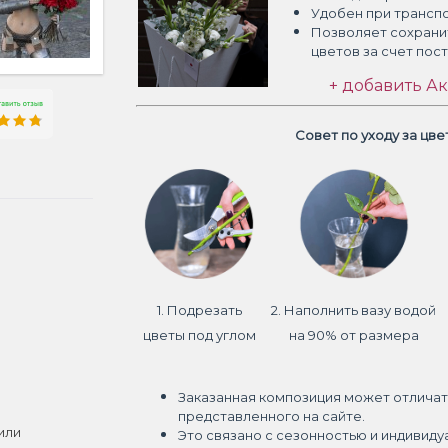
Удобен при трансп
Позволяет сохрани
цветов
за счет пос
+ добавить Ак
Совет по уходу за цв
1. Подрезать
2. Наполнить вазу водой
цветы под углом
на 90% от размера
Заказанная композиция может отличат
представленного на сайте.
или
Это связано с сезонностью и индивиду