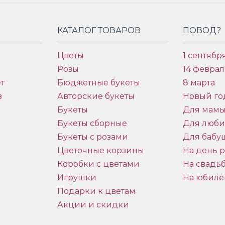
КАТАЛОГ ТОВАРОВ
ПОВОД?
Цветы
1 сентябр
Розы
14 феврал
т
Бюджетные букеты
8 марта
в
Авторские букеты
Новый го
Букеты
Для мам
Букеты сборные
Для люб
Букеты с розами
Для бабу
и
Цветочные корзины
На день 
Коробки с цветами
На свадь
Игрушки
На юбиле
Подарки к цветам
Акции и скидки