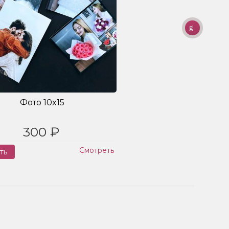
Фото 10x15
300 ₽
Смотреть
ть
Заказ