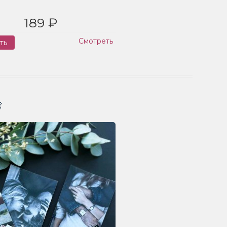
189 ₽
Смотреть
ть
Заказ
