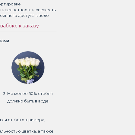
ортировке
ть целостность и свежесть
тоянного доступа к воде
вабокс к заказу
етами
3. Не менее 50% стебля
должно быть в воде
ься от фото-примера,
альностью цветка, а также