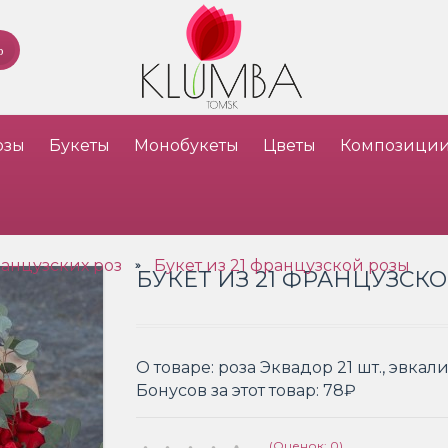
озы
Букеты
Монобукеты
Цветы
Композици
анцузских роз
Букет из 21 французской розы
»
БУКЕТ ИЗ 21 ФРАНЦУЗСК
О товаре:
роза Эквадор 21 шт., эвкали
Бонусов за этот товар:
78₽
(Оценок: 0)