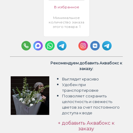
В избранное
Минимальное
количество заказа
этого товара: 1
Рекомендуем добавить Аквабокс к
заказу:
Выглядит красиво
Удобен при
транспортировке
Позволяет сохранить
целостность и свежесть
цветов
за счет постоянного
доступа к воде
+ добавить Аквабокс к
заказу