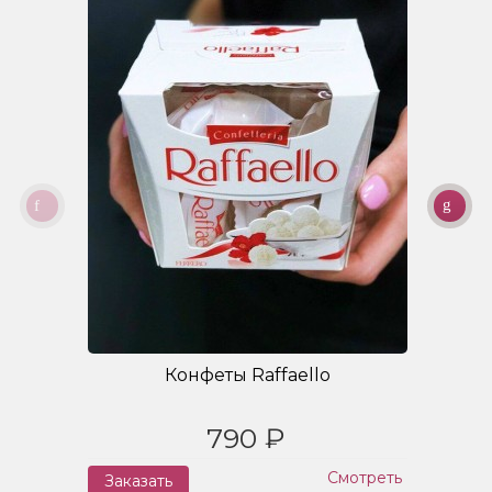
Конфеты Raffaello
790 ₽
Смотреть
Заказать
З