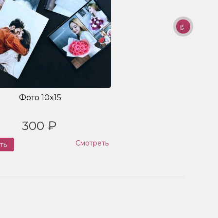
Фото 10x15
300 ₽
Смотреть
ть
Заказ