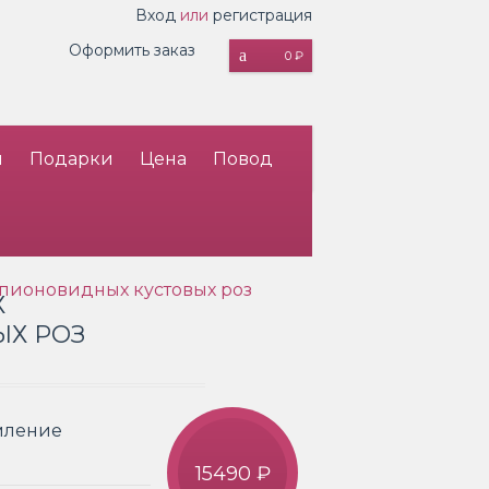
Вход
или
регистрация
Оформить заказ
0 ₽
и
Подарки
Цена
Повод
 пионовидных кустовых роз
Х
Х РОЗ
рмление
15490 ₽