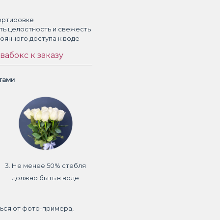
ортировке
ть целостность и свежесть
тоянного доступа к воде
вабокс к заказу
етами
3. Не менее 50% стебля
должно быть в воде
ься от фото-примера,