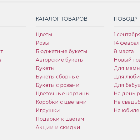
КАТАЛОГ ТОВАРОВ
ПОВОД?
Цветы
1 сентябр
Розы
14 феврал
т
Бюджетные букеты
8 марта
в
Авторские букеты
Новый го
Букеты
Для мам
Букеты сборные
Для люб
Букеты с розами
Для бабу
и
Цветочные корзины
На день 
Коробки с цветами
На свадь
Игрушки
На юбиле
Подарки к цветам
Акции и скидки