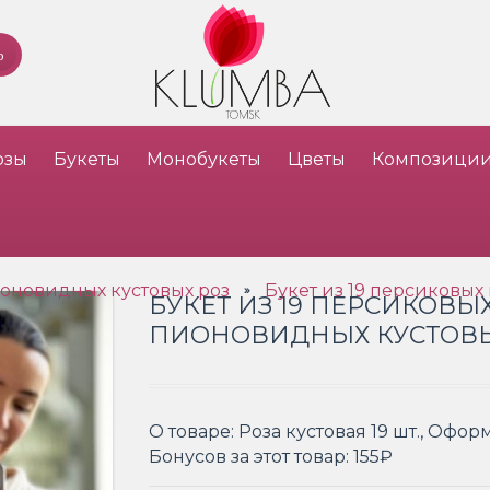
озы
Букеты
Монобукеты
Цветы
Композици
ионовидных кустовых роз
Букет из 19 персиковых
»
БУКЕТ ИЗ 19 ПЕРСИКОВЫ
ПИОНОВИДНЫХ КУСТОВЫ
О товаре:
Роза кустовая 19 шт., Офо
Бонусов за этот товар:
155₽