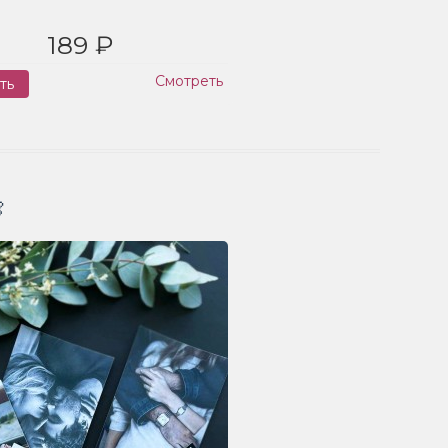
189 ₽
Смотреть
ть
Заказ
