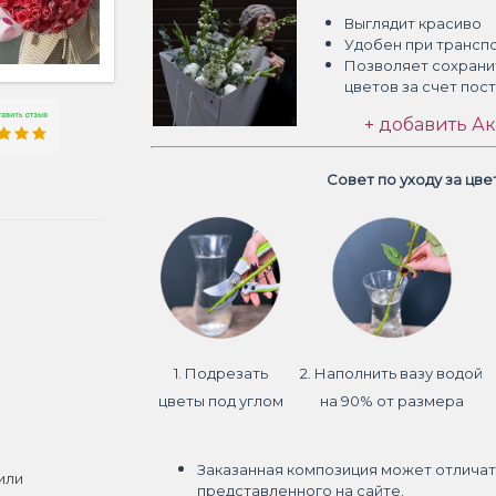
Выглядит красиво
Удобен при трансп
Позволяет сохрани
цветов
за счет пос
+ добавить Ак
Совет по уходу за цв
1. Подрезать
2. Наполнить вазу водой
цветы под углом
на 90% от размера
Заказанная композиция может отличат
или
представленного на сайте.