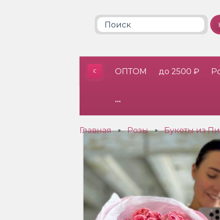
ОПТОМ
до 2500 ₽
Р
•••
Главная
Розы
Букеты из П
»
»