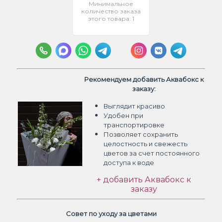
Минимальное
количество заказа
этого товара: 1
Рекомендуем добавить Аквабокс к
заказу:
Выглядит красиво
Удобен при
транспортировке
Позволяет сохранить
целостность и свежесть
цветов
за счет постоянного
доступа к воде
+ добавить Аквабокс к
заказу
Совет по уходу за цветами