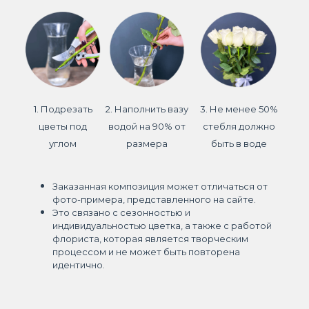
1. Подрезать
2. Наполнить вазу
3. Не менее 50%
цветы под
водой на 90% от
стебля должно
углом
размера
быть в воде
Заказанная композиция может отличаться от
фото-примера, представленного на сайте.
Это связано с сезонностью и
индивидуальностью цветка, а также с работой
флориста, которая является творческим
процессом и не может быть повторена
идентично.