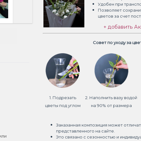
Удобен при трансп
Позволяет сохрани
цветов
за счет пос
+ добавить Ак
Совет по уходу за цв
1. Подрезать
2. Наполнить вазу водой
цветы под углом
на 90% от размера
Заказанная композиция может отличат
представленного на сайте.
или
Это связано с сезонностью и индивиду