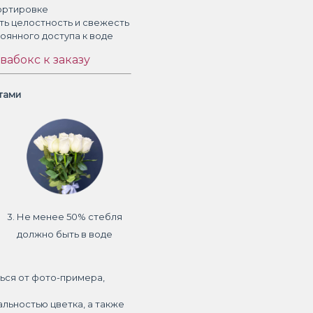
ортировке
ть целостность и свежесть
тоянного доступа к воде
вабокс к заказу
етами
3. Не менее 50% стебля
должно быть в воде
ься от фото-примера,
альностью цветка, а также