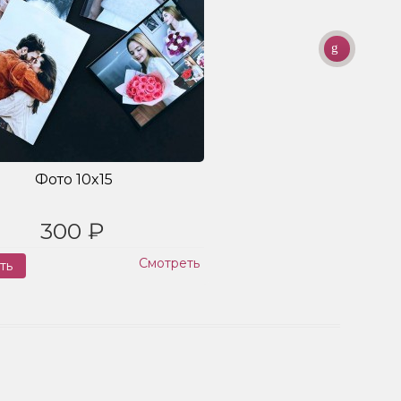
Фото 10x15
300 ₽
Смотреть
ть
Заказ