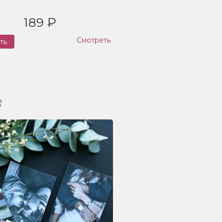
189 ₽
Смотреть
ть
Заказ
