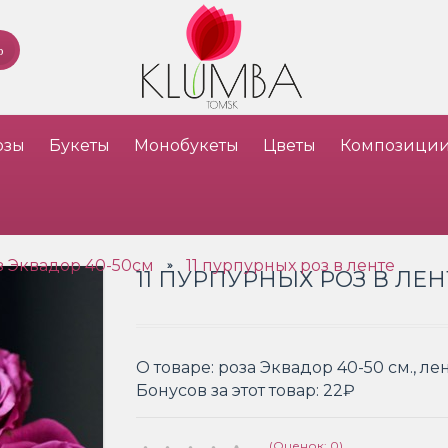
озы
Букеты
Монобукеты
Цветы
Композици
з Эквадор 40-50см
11 пурпурных роз в ленте
»
11 ПУРПУРНЫХ РОЗ В ЛЕН
О товаре:
роза Эквадор 40-50 см., ле
Бонусов за этот товар:
22₽
(Оценок: 0)