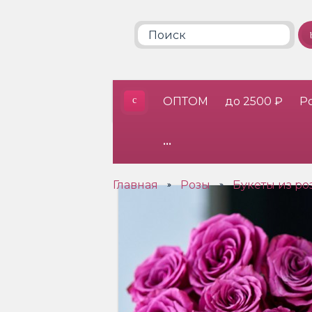
ОПТОМ
до 2500 ₽
Р
•••
Главная
Розы
Букеты из ро
»
»