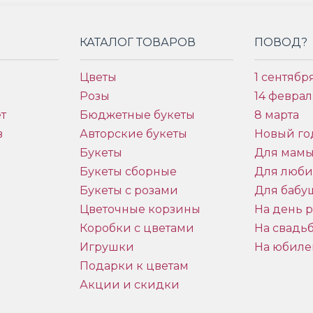
КАТАЛОГ ТОВАРОВ
ПОВОД?
Цветы
1 сентябр
Розы
14 феврал
т
Бюджетные букеты
8 марта
в
Авторские букеты
Новый го
Букеты
Для мам
Букеты сборные
Для люб
Букеты с розами
Для бабу
и
Цветочные корзины
На день 
Коробки с цветами
На свадь
Игрушки
На юбиле
Подарки к цветам
Акции и скидки