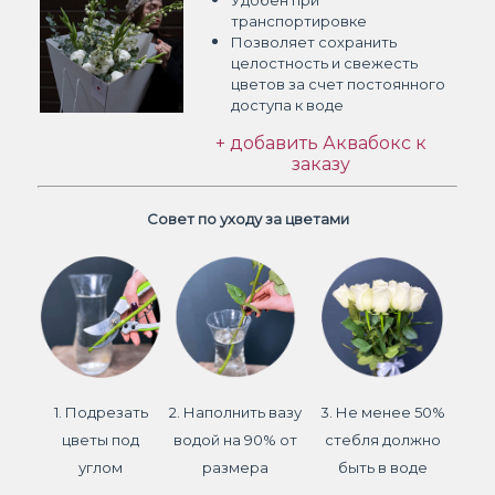
Удобен при
транспортировке
Позволяет сохранить
целостность и свежесть
цветов
за счет постоянного
доступа к воде
+ добавить Аквабокс к
заказу
Совет по уходу за цветами
1. Подрезать
2. Наполнить вазу
3. Не менее 50%
цветы под
водой на 90% от
стебля должно
углом
размера
быть в воде